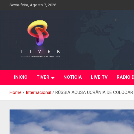
Skip
Sexta-feira, Agosto 7, 2026
to
content
INICIO
TIVER
NOTÍCIA
LIVE TV
RÁDIO 
Home
Internacional
RÚSSIA ACUSA UCRÂNIA DE COLOCAR 