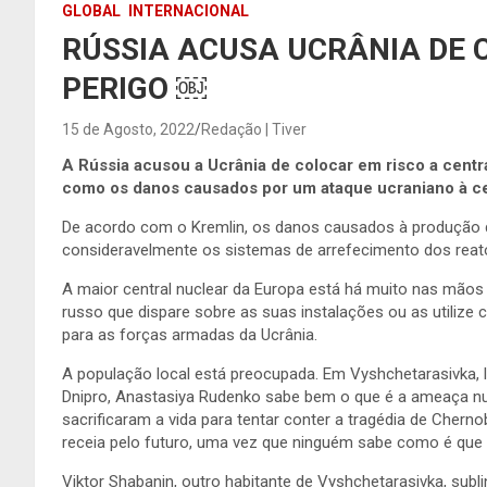
GLOBAL
INTERNACIONAL
RÚSSIA ACUSA UCRÂNIA DE 
PERIGO ￼
15 de Agosto, 2022
Redação | Tiver
A Rússia acusou a Ucrânia de colocar em risco a centra
como os danos causados por um ataque ucraniano à cen
De acordo com o Kremlin, os danos
causados à produção d
consideravelmente os sistemas de arrefecimento dos reato
A maior central nuclear da Europa está há muito nas mão
russo que dispare sobre as suas instalações ou as utilize
para as forças armadas da Ucrânia.
A população local está preocupada. Em Vyshchetarasivka, 
Dnipro, Anastasiya Rudenko sabe bem o que é a ameaça nucl
sacrificaram a vida para tentar conter a tragédia de Chern
receia pelo futuro, uma vez que ninguém sabe como é que i
Viktor Shabanin, outro habitante de Vyshchetarasivka, subl