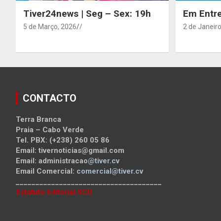
Tiver24news | Seg – Sex: 19h
Em Entre
5 de Março, 2026
/
2 de Janeiro
CONTACTO
Terra Branca
Praia – Cabo Verde
Tel. PBX: (+238) 260 05 86
Email: tivernoticias@gmail.com
Email: administracao
@tiver.cv
Email Comercial:
comercial@tiver.cv
_____________________________________
Estatuto Editorial SCD