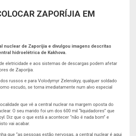
COLOCAR ZAPORÍJIA EM
l nuclear de Zaporíjia e divulgou imagens descritas
tral hidroelétrica de Kakhova.
e eletricidade e aos sistemas de descargas podem afetar
res de Zaporíjia.
s dos russos e para Volodymyr
Zelenskyy, qualquer soldado
 como escudo, se torna imediatamente num alvo especial
localidade que vê a central nuclear na margem oposta do
ear. O seu marido foi um dos 600 mil “liquidadores” que
obyl. Diz que o que está a acontecer “não é nada bom” e
sto vai acabar.
inha que “as pessoas estão nervosas, a central nuclear é aqui