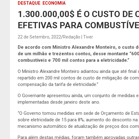
DESTAQUE
ECONOMIA
1.300.000,00$ É O CUSTO D
EFETIVAS PARA COMBUSTÍVEI
22 de Setembro, 2022
Redação | Tiver
De acordo com Ministro
Alexandre Monteiro
,
o custo 
de
um
milhão e trezentos contos
,
d
esse montante “600
combustíveis e 700 mil contos para a eletricidade.”
O Ministro Alexandre Monteiro adiantou ainda que até final
repartido em 200 mil contos de custo de mitigação de comb
compensação da tarifa de eletricidade.”
O Governante apresentou ainda, um conjunto de medidas es
implementadas desde janeiro deste ano.
“O Governo tomou medidas em sede de Orçamento de Esta
sobre eletricidade de 15 para 8%; aumento do desconto na t
mecanismo automático de atualização de preços dos combu
Para além destas médias, foram também aprovadas outras m