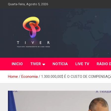
Skip
Quarta-feira, Agosto 5, 2026
to
content
INICIO
TIVER
NOTÍCIA
LIVE TV
RÁDIO 
Home
Economia
1.300.000,00$ É O CUSTO DE COMPENSA