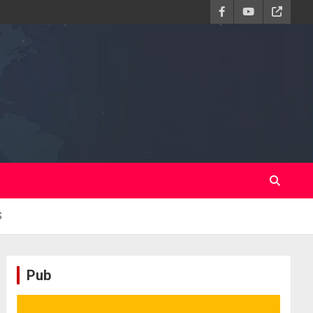
S
Pub