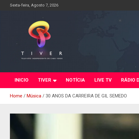
Skip
Sexta-feira, Agosto 7, 2026
to
content
INICIO
TIVER
NOTÍCIA
LIVE TV
RÁDIO 
Home
Música
30 ANOS DA CARREIRA DE GIL SEMEDO