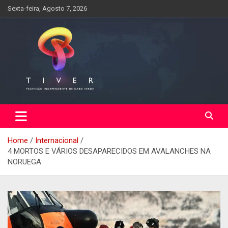
Skip
Sexta-feira, Agosto 7, 2026
to
content
Home
Internacional
4 MORTOS E VÁRIOS DESAPARECIDOS EM AVALANCHES NA
NORUEGA