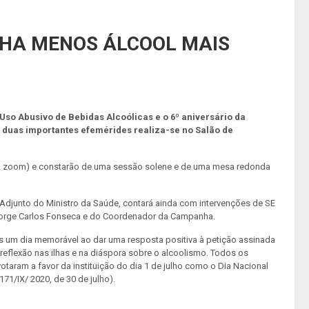
NHA MENOS ÁLCOOL MAIS
o Uso Abusivo de Bebidas Alcoólicas e o 6º aniversário da
 duas importantes efemérides realiza-se no Salão de
ia zoom) e constarão de uma sessão solene e de uma mesa redonda
 Adjunto do Ministro da Saúde, contará ainda com intervenções de SE
orge Carlos Fonseca e do Coordenador da Campanha.
s um dia memorável ao dar uma resposta positiva à petição assinada
 reflexão nas ilhas e na diáspora sobre o alcoolismo. Todos os
taram a favor da instituição do dia 1 de julho como o Dia Nacional
71/IX/ 2020, de 30 de julho).