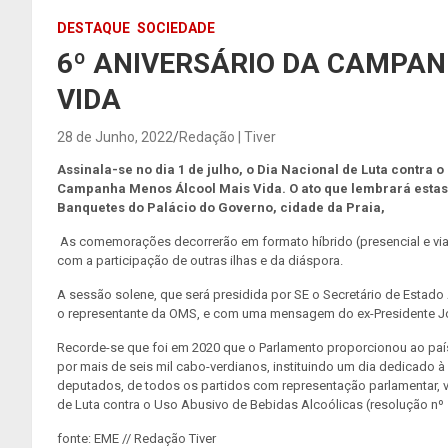
DESTAQUE
SOCIEDADE
6º ANIVERSÁRIO DA CAMPA
VIDA
28 de Junho, 2022
Redação | Tiver
Assinala-se no dia 1 de julho, o Dia Nacional de Luta contra 
Campanha Menos Álcool Mais Vida. O ato que lembrará estas
Banquetes do Palácio do Governo, cidade da Praia,
As comemorações decorrerão em formato híbrido (presencial e v
com a participação de outras ilhas e da diáspora.
A sessão solene, que será presidida por SE o Secretário de Estado
o representante da OMS, e com uma mensagem do ex-Presidente J
Recorde-se que foi em 2020 que o Parlamento proporcionou ao paí
por mais de seis mil cabo-verdianos, instituindo um dia dedicado à
deputados, de todos os partidos com representação parlamentar, vo
de Luta contra o Uso Abusivo de Bebidas Alcoólicas (resolução nº 1
fonte: EME // Redação Tiver