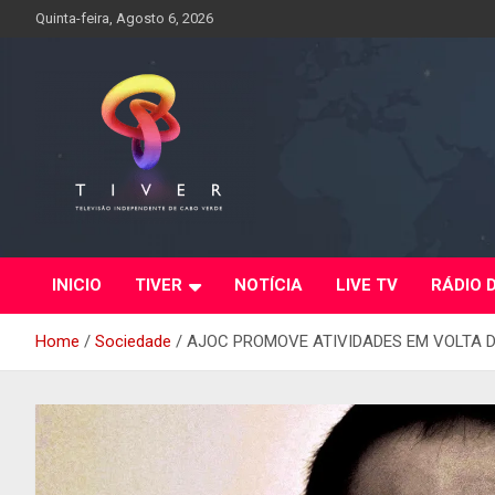
Skip
Quinta-feira, Agosto 6, 2026
to
content
INICIO
TIVER
NOTÍCIA
LIVE TV
RÁDIO 
Home
Sociedade
AJOC PROMOVE ATIVIDADES EM VOLTA D