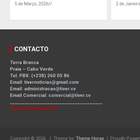
5 de Março, 2026
/
2 de Janeiro
CONTACTO
Terra Branca
Praia – Cabo Verde
Tel. PBX: (+238) 260 05 86
Email: tivernoticias@gmail.com
Email: administracao
@tiver.cv
Email Comercial:
comercial@tiver.cv
_____________________________________
Estatuto Editorial SCD
Copyright © 2026
Theme by:
Theme Horse
Proudly Power