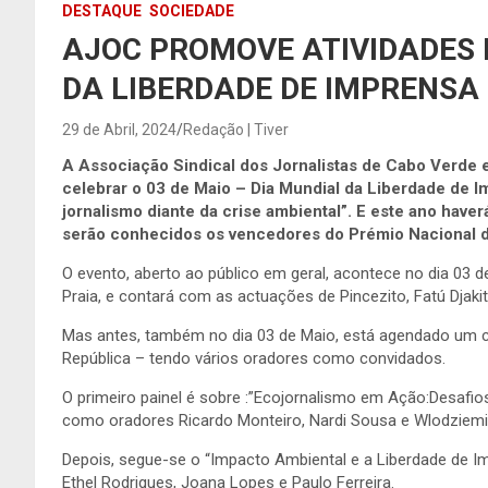
DESTAQUE
SOCIEDADE
AJOC PROMOVE ATIVIDADES 
DA LIBERDADE DE IMPRENSA
29 de Abril, 2024
Redação | Tiver
A Associação Sindical dos Jornalistas de Cabo Verde es
celebrar o 03 de Maio – Dia Mundial da Liberdade de I
jornalismo diante da crise ambiental”. E este ano haver
serão conhecidos os vencedores do Prémio Nacional d
O evento, aberto ao público em geral, acontece no dia 03 d
Praia, e contará com as actuações de Pincezito, Fatú Djaki
Mas antes, também no dia 03 de Maio, está agendado um co
República – tendo vários oradores como convidados.
O primeiro painel é sobre :”Ecojornalismo em Ação:Desafio
como oradores Ricardo Monteiro, Nardi Sousa e Wlodziemi
Depois, segue-se o “Impacto Ambiental e a Liberdade de I
Ethel Rodrigues, Joana Lopes e Paulo Ferreira.