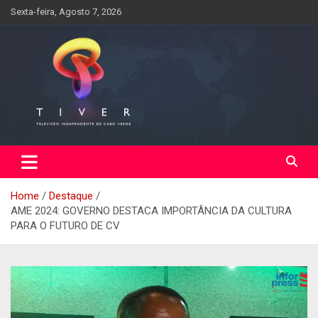
Skip
Sexta-feira, Agosto 7, 2026
to
content
Home
Destaque
AME 2024: GOVERNO DESTACA IMPORTÂNCIA DA CULTURA
PARA O FUTURO DE CV