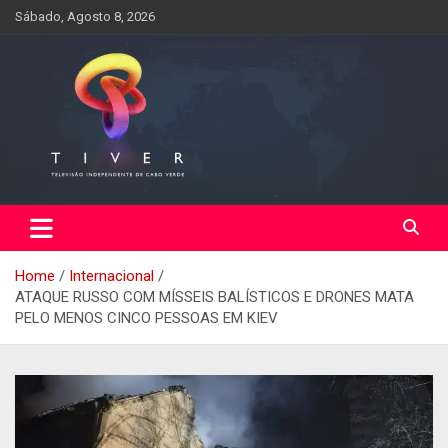
Skip
Sábado, Agosto 8, 2026
to
content
Home
Internacional
ATAQUE RUSSO COM MÍSSEIS BALÍSTICOS E DRONES MATA
PELO MENOS CINCO PESSOAS EM KIEV