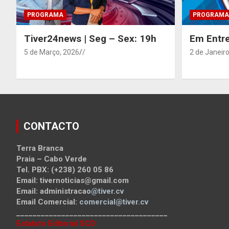
PROGRAMA
PROGRAMA
Tiver24news | Seg – Sex: 19h
Em Entre
5 de Março, 2026
/
2 de Janeiro
CONTACTO
Terra Branca
Praia – Cabo Verde
Tel. PBX: (+238) 260 05 86
Email: tivernoticias@gmail.com
Email: administracao
@tiver.cv
Email Comercial:
comercial@tiver.cv
_____________________________________
Estatuto Editorial SCD