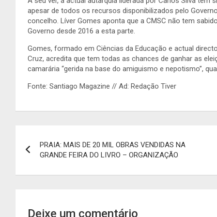
A seu ver, a actual autarquia liderada por Carlos Silva te
apesar de todos os recursos disponibilizados pelo Govern
concelho. Líver Gomes aponta que a CMSC não tem sabido g
Governo desde 2016 a esta parte.
Gomes, formado em Ciências da Educação e actual direct
Cruz, acredita que tem todas as chances de ganhar as elei
camarária “gerida na base do amiguismo e nepotismo”, qua
Fonte: Santiago Magazine // Ad: Redação Tiver
Navegação
PRAIA: MAIS DE 20 MIL OBRAS VENDIDAS NA
de
GRANDE FEIRA DO LIVRO – ORGANIZAÇÃO
artigos
Deixe um comentário