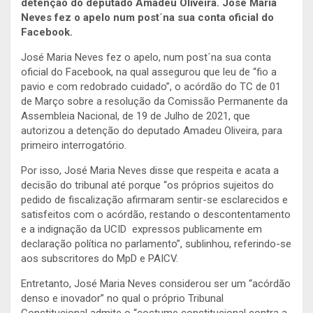
detenção do deputado Amadeu Oliveira. José Maria
Neves fez o apelo num post´na sua conta oficial do
Facebook.
José Maria Neves fez o apelo, num post´na sua conta
oficial do Facebook, na qual assegurou que leu de “fio a
pavio e com redobrado cuidado”, o acórdão do TC de 01
de Março sobre a resolução da Comissão Permanente da
Assembleia Nacional, de 19 de Julho de 2021, que
autorizou a detenção do deputado Amadeu Oliveira, para
primeiro interrogatório.
Por isso, José Maria Neves disse que respeita e acata a
decisão do tribunal até porque “os próprios sujeitos do
pedido de fiscalização afirmaram sentir-se esclarecidos e
satisfeitos com o acórdão, restando o descontentamento
e a indignação da UCID expressos publicamente em
declaração política no parlamento”, sublinhou, referindo-se
aos subscritores do MpD e PAICV.
Entretanto, José Maria Neves considerou ser um “acórdão
denso e inovador” no qual o próprio Tribunal
Constitucional admite o “costume constitucional contra a