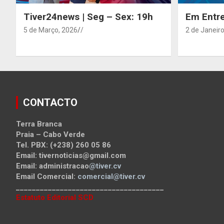
Tiver24news | Seg – Sex: 19h
Em Entre
5 de Março, 2026
/
2 de Janeiro
CONTACTO
Terra Branca
Praia – Cabo Verde
Tel. PBX: (+238) 260 05 86
Email: tivernoticias@gmail.com
Email: administracao
@tiver.cv
Email Comercial:
comercial@tiver.cv
_____________________________________
Estatuto Editorial SCD