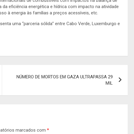
nternacionais de combustíveis com impactos na balança de
 da eficiência energética e hídrica com impacto na atividade
o à energia às famílias a preços acessíveis, etc.
esenta uma “parceria sólida” entre Cabo Verde, Luxemburgo e
NÚMERO DE MORTOS EM GAZA ULTRAPASSA 29
MIL
gatórios marcados com
*