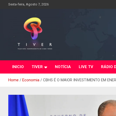
Skip
Sexta-feira, Agosto 7, 2026
to
content
INICIO
TIVER
NOTÍCIA
LIVE TV
RÁDIO 
Home
Economia
CBHS É O MAIOR INVESTIMENTO EM ENER