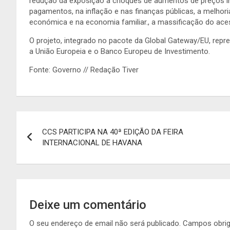
redução da exposição a choques de aumentos de preços i
pagamentos, na inflação e nas finanças públicas, a melhoria
económica e na economia familiar., a massificação do acess
O projeto, integrado no pacote da Global Gateway/EU, repr
a União Europeia e o Banco Europeu de Investimento.
Fonte: Governo // Redação Tiver
Navegação
CCS PARTICIPA NA 40ª EDIÇÃO DA FEIRA
de
INTERNACIONAL DE HAVANA
artigos
Deixe um comentário
O seu endereço de email não será publicado.
Campos obri