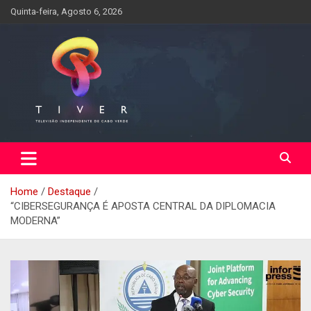
Skip
Quinta-feira, Agosto 6, 2026
to
content
Home
Destaque
“CIBERSEGURANÇA É APOSTA CENTRAL DA DIPLOMACIA
MODERNA”