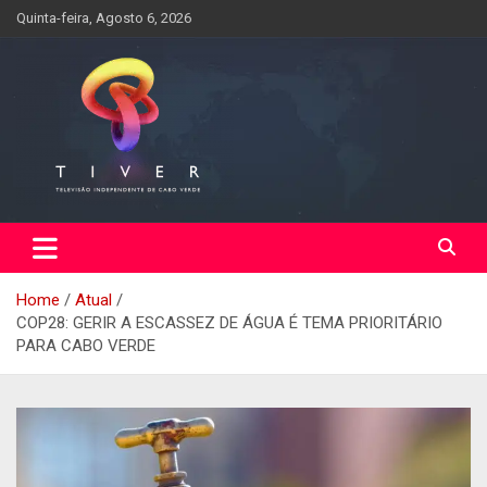
Skip
Quinta-feira, Agosto 6, 2026
to
content
Home
Atual
COP28: GERIR A ESCASSEZ DE ÁGUA É TEMA PRIORITÁRIO
PARA CABO VERDE