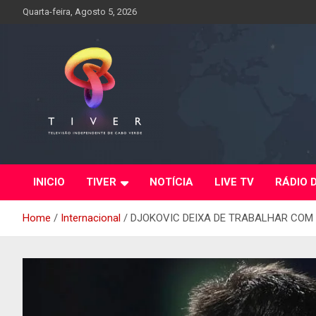
Skip
Quarta-feira, Agosto 5, 2026
to
content
INICIO
TIVER
NOTÍCIA
LIVE TV
RÁDIO 
Home
Internacional
DJOKOVIC DEIXA DE TRABALHAR COM