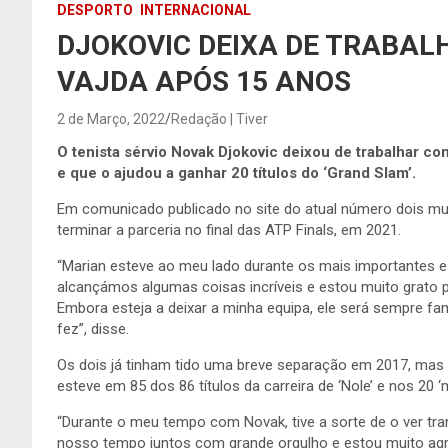
DESPORTO
INTERNACIONAL
DJOKOVIC DEIXA DE TRABA
VAJDA APÓS 15 ANOS
2 de Março, 2022
Redação | Tiver
O tenista sérvio Novak Djokovic deixou de trabalhar c
e que o ajudou a ganhar 20 títulos do ‘Grand Slam’.
Em comunicado publicado no site do atual número dois mun
terminar a parceria no final das ATP Finals, em 2021.
“Marian esteve ao meu lado durante os mais importantes 
alcançámos algumas coisas incríveis e estou muito grato 
Embora esteja a deixar a minha equipa, ele será sempre fam
fez”, disse.
Os dois já tinham tido uma breve separação em 2017, mas 
esteve em 85 dos 86 títulos da carreira de ‘Nole’ e nos 20 ‘
“Durante o meu tempo com Novak, tive a sorte de o ver tra
nosso tempo juntos com grande orgulho e estou muito agra