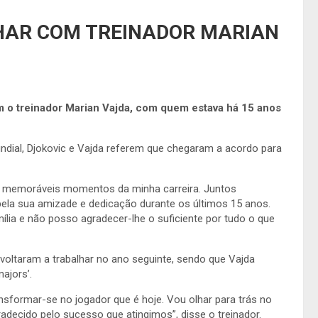
LHAR COM TREINADOR MARIAN
om o treinador Marian Vajda, com quem estava há 15 anos
dial, Djokovic e Vajda referem que chegaram a acordo para
e memoráveis momentos da minha carreira. Juntos
pela sua amizade e dedicação durante os últimos 15 anos.
ília e não posso agradecer-lhe o suficiente por tudo o que
voltaram a trabalhar no ano seguinte, sendo que Vajda
majors’.
nsformar-se no jogador que é hoje. Vou olhar para trás no
decido pelo sucesso que atingimos”, disse o treinador.