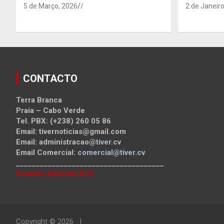
5 de Março, 2026
/
2 de Janeiro
CONTACTO
Terra Branca
Praia – Cabo Verde
Tel. PBX: (+238) 260 05 86
Email: tivernoticias@gmail.com
Email: administracao
@tiver.cv
Email Comercial:
comercial@tiver.cv
_____________________________________
Estatuto Editorial SCD
Copyright © 2026