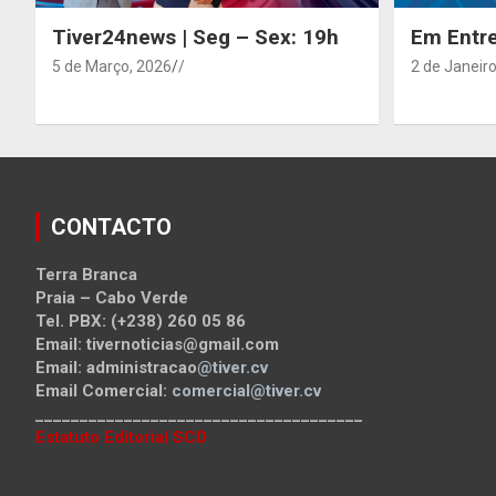
Tiver24news | Seg – Sex: 19h
Em Entre
5 de Março, 2026
/
2 de Janeiro
CONTACTO
Terra Branca
Praia – Cabo Verde
Tel. PBX: (+238) 260 05 86
Email: tivernoticias@gmail.com
Email: administracao
@tiver.cv
Email Comercial:
comercial@tiver.cv
_____________________________________
Estatuto Editorial SCD