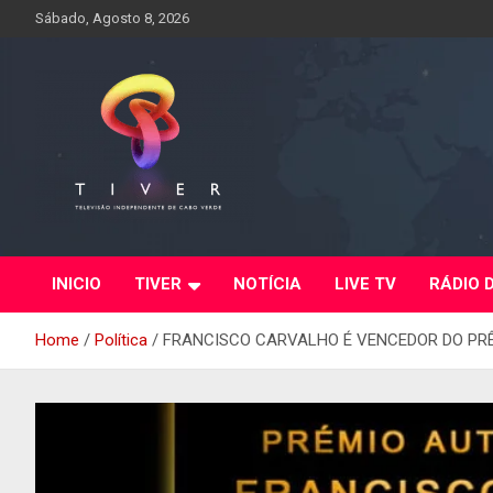
Skip
Sábado, Agosto 8, 2026
to
content
INICIO
TIVER
NOTÍCIA
LIVE TV
RÁDIO 
Home
Política
FRANCISCO CARVALHO É VENCEDOR DO PR