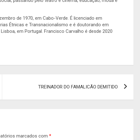
o social, passando pelo teatro e cinema, educação, moda e
Dezembro de 1970, em Cabo-Verde. É licenciado em
ias Étnicas e Transnacionalismo e é doutorando em
 Lisboa, em Portugal. Francisco Carvalho é desde 2020
TREINADOR DO FAMALICÃO DEMITIDO
gatórios marcados com
*