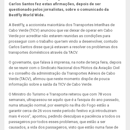
Carlos Santos fez estas afirmações, depois de ser
questionado pelos jornalistas, sobre o comunicado da
BestFly World Wide.
A BestFly, a accionista maioritária dos Transportes Interilhas de
Cabo Verde (TICV) anunciou que vai deixar de operar em Cabo
Verde por acreditar não estarem reunidas as condições para
prosseguir com o trabalho que tem vindo a desenvolver, contudo
Carlos Santos disse que já estavam a resolver os problemas dos
transportes domésticos através da TACV.
O governante, que falava à imprensa, na noite de terça feira, depois
de se reunir com o Sindicato Nacional dos Pilotos da Aviação Civil
e o conselho da administração da Transportes Aéreos de Cabo
Verde (TACV), afirmou que neste momento dispõe de pouca
informação sobre a saída da TICV de Cabo Verde.
O Ministro do Turismo e Transporte reiterou que com 78 voos
semanais, ultrapassou-se aquilo que é a fasquia do ano passado,
numa situação normal, por exemplo na ilha do Fogo estão a
garantir cerca de 26 voos neste período festivo e já introduziram
mais 4 voos”, apontou, pedindo desculpas e paciência a todos os
passageiros por todos esses problemas, que estão a ser
causados, a vida dos passageiros, visto que estão numa fase de