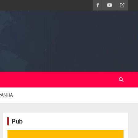
SPANHA
Pub