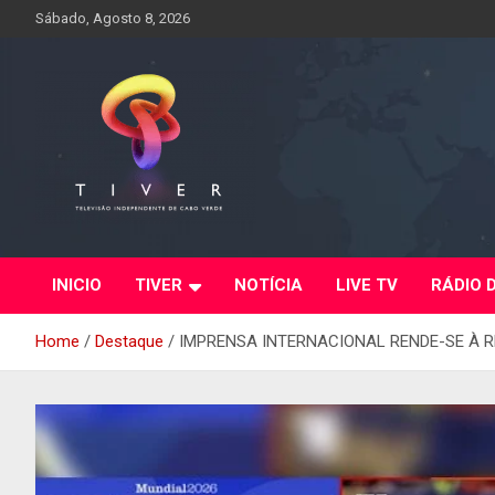
Skip
Sábado, Agosto 8, 2026
to
content
INICIO
TIVER
NOTÍCIA
LIVE TV
RÁDIO 
Home
Destaque
IMPRENSA INTERNACIONAL RENDE-SE À R