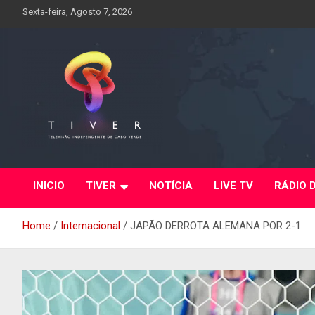
Skip
Sexta-feira, Agosto 7, 2026
to
content
INICIO
TIVER
NOTÍCIA
LIVE TV
RÁDIO 
Home
Internacional
JAPÃO DERROTA ALEMANA POR 2-1