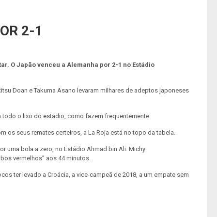
OR 2-1
tar. O Japão venceu a Alemanha por 2-1 no Estádio
 Ritsu Doan e Takuma Asano levaram milhares de adeptos japoneses
m todo o lixo do estádio, como fazem frequentemente.
m os seus remates certeiros, a La Roja está no topo da tabela.
or uma bola a zero, no Estádio Ahmad bin Ali. Michy
iabos vermelhos” aos 44 minutos.
ocos ter levado a Croácia, a vice-campeã de 2018, a um empate sem