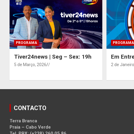
PROGRAMA
PROGRAMA
Tiver24news | Seg – Sex: 19h
Em Entre
5 de Março, 2026
/
2 de Janeiro
CONTACTO
Terra Branca
Praia – Cabo Verde
Tel. PBX: (+238) 260 05 86