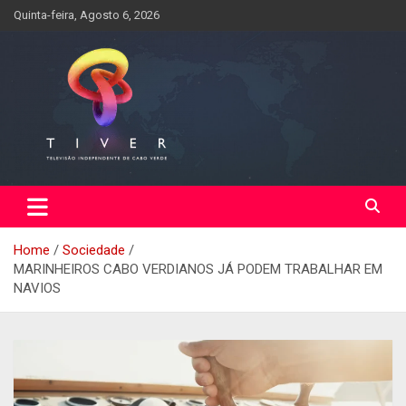
Skip
Quinta-feira, Agosto 6, 2026
to
content
Home
Sociedade
MARINHEIROS CABO VERDIANOS JÁ PODEM TRABALHAR EM
NAVIOS