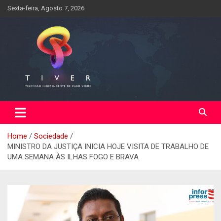
Skip
Sexta-feira, Agosto 7, 2026
to
content
Home
Sociedade
MINISTRO DA JUSTIÇA INICIA HOJE VISITA DE TRABALHO DE
UMA SEMANA ÀS ILHAS FOGO E BRAVA