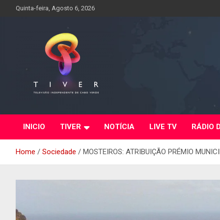
Skip
Quinta-feira, Agosto 6, 2026
to
content
INICIO
TIVER
NOTÍCIA
LIVE TV
RÁDIO 
Home
Sociedade
MOSTEIROS: ATRIBUIÇÃO PRÉMIO MUNIC