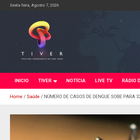
Skip
Sexta-feira, Agosto 7, 2026
to
content
INICIO
TIVER
NOTÍCIA
LIVE TV
RÁDIO 
Home
Saúde
NÚMERO DE CASOS DE DENGUE SOBE PARA 3