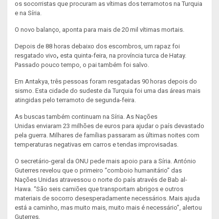
os socorristas que procuram as vítimas dos terramotos na Turquia
e na Síria.
O novo balanço, aponta para mais de 20 mil vítimas mortais.
Depois de 88 horas debaixo dos escombros, um rapaz foi
resgatado vivo
,
esta quinta-feira, na província turca de Hatay.
Passado pouco tempo, o pai também foi salvo.
Em Antakya, três pessoas foram resgatadas 90 horas depois do
sismo. Esta cidade do sudeste da Turquia foi uma das áreas mais
atingidas pelo terramoto de segunda-feira.
As buscas também continuam na Síria. As Nações
Unidas enviaram 23 milhões de euros para ajudar o país devastado
pela guerra. Milhares de famílias passaram as últimas noites com
temperaturas negativas em carros e tendas improvisadas.
O secretário-geral da ONU pede mais apoio para a Síria. António
Guterres revelou que o primeiro “comboio humanitário” das
Nações Unidas atravessou o norte do país através de Bab al-
Hawa. “São seis camiões que transportam abrigos e outros
materiais de socorro desesperadamente necessários. Mais ajuda
está a caminho, mas muito mais, muito mais é necessário”, alertou
Guterres.