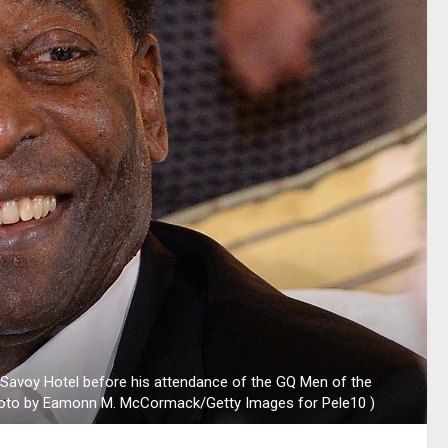
avoy Hotel before his attendance of the GQ Men of the
hoto by Eamonn M. McCormack/Getty Images for Pele10 )