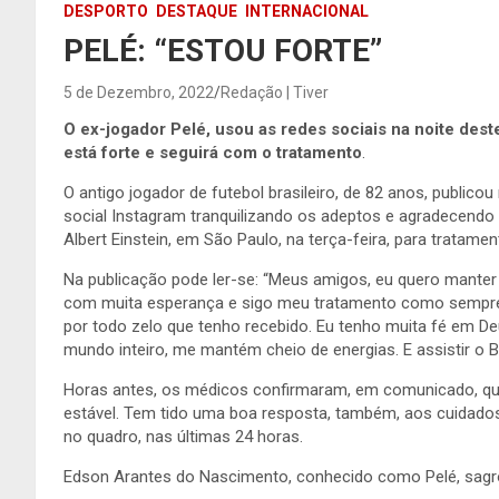
DESPORTO
DESTAQUE
INTERNACIONAL
PELÉ: “ESTOU FORTE”
5 de Dezembro, 2022
Redação | Tiver
O ex-jogador Pelé, usou as redes sociais na noite deste
está forte e seguirá com o tratamento
.
O antigo jogador de futebol brasileiro, de 82 anos, publi
social Instagram tranquilizando os adeptos e agradecendo o
Albert Einstein, em São Paulo, na terça-feira, para tratame
Na publicação pode ler-se: “Meus amigos, eu quero manter 
com muita esperança e sigo meu tratamento como sempre.
por todo zelo que tenho recebido. Eu tenho muita fé em 
mundo inteiro, me mantém cheio de energias. E assistir o 
Horas antes, os médicos confirmaram, em comunicado, qu
estável. Tem tido uma boa resposta, também, aos cuidados
no quadro, nas últimas 24 horas.
Edson Arantes do Nascimento, conhecido como Pelé, sag