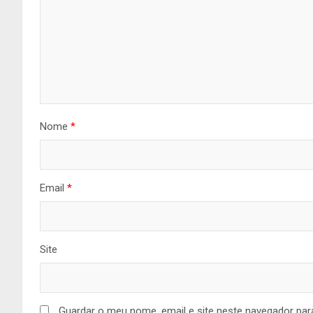
Nome
*
Email
*
Site
Guardar o meu nome, email e site neste navegador par