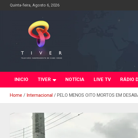
Skip
Quinta-feira, Agosto 6, 2026
to
content
INICIO
TIVER
NOTÍCIA
LIVE TV
RÁDIO 
Home
Internacional
PELO MENOS OITO MORTOS EM DESABA