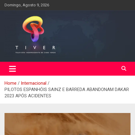
Skip
Domingo, Agosto 9, 2026
to
content
Home
Internacional
PILOTOS ESPANHÓIS SAINZ E BARREDA ABANDONAM DAKAR
2023 APÓS ACIDENTES