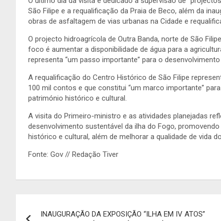
O último dia da visita é dedicado a supervisão de “projecto
São Filipe e a requalificação da Praia de Beco, além da in
obras de asfaltagem de vias urbanas na Cidade e requalific
O projecto hidroagrícola de Outra Banda, norte de São Fili
foco é aumentar a disponibilidade de água para a agricultu
representa “um passo importante” para o desenvolvimento 
A requalificação do Centro Histórico de São Filipe repres
100 mil contos e que constitui “um marco importante” para
património histórico e cultural.
A visita do Primeiro-ministro e as atividades planejadas 
desenvolvimento sustentável da ilha do Fogo, promovendo
histórico e cultural, além de melhorar a qualidade de vida 
Fonte: Gov // Redação Tiver
Navegação
INAUGURAÇÃO DA EXPOSIÇÃO “ILHA EM IV ATOS”