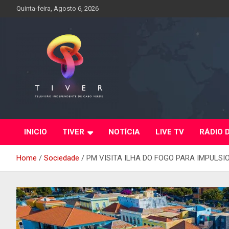
Skip
Quinta-feira, Agosto 6, 2026
to
content
INICIO
TIVER
NOTÍCIA
LIVE TV
RÁDIO 
Home
Sociedade
PM VISITA ILHA DO FOGO PARA IMPULS