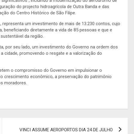
s significativos”, incluindo a modernização do aeródromo de
auguração do projecto hidroagrícola de Outra Banda e das
ação do Centro Histórico de São Filipe.
pe, representa um investimento de mais de 13.230 contos, cujo
ra, beneficiando diretamente a vida de 85 pessoas e que e
sustentável da região.
enta, por seu lado, um investimento do Governo na ordem dos
 a cidade, promovendo o resgate e a valorização do
refletem o compromisso do Governo em impulsionar o
 o crescimento econômico, a preservação do patrimônio
dos moradores.
VINCI ASSUME AEROPORTOS DIA 24 DE JULHO