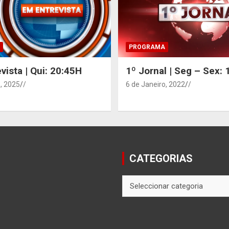
PROGRAMA
vista | Qui: 20:45H
1º Jornal | Seg – Sex:
, 2025
/
6 de Janeiro, 2022
/
CATEGORIAS
CATEGORIAS