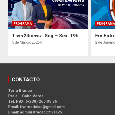
PROGRAMA
PROGRAMA
Tiver24news | Seg – Sex: 19h
Em Entre
5 de Março, 2026
/
2 de Janeiro
CONTACTO
Terra Branca
Praia – Cabo Verde
Tel. PBX: (+238) 260 05 86
Email: tivernoticias@gmail.com
Email: administracao
@tiver.cv