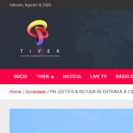
Skip
Sábado, Agosto 8, 2026
to
content
INICIO
TIVER
NOTÍCIA
LIVE TV
RÁDIO 
Home
Sociedade
PN JUSTIFICA RECUSA DE ENTRADA A C