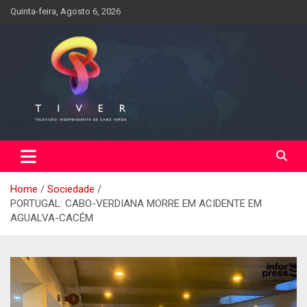
Skip
Quinta-feira, Agosto 6, 2026
to
content
Home
Sociedade
PORTUGAL: CABO-VERDIANA MORRE EM ACIDENTE EM
AGUALVA-CACÉM