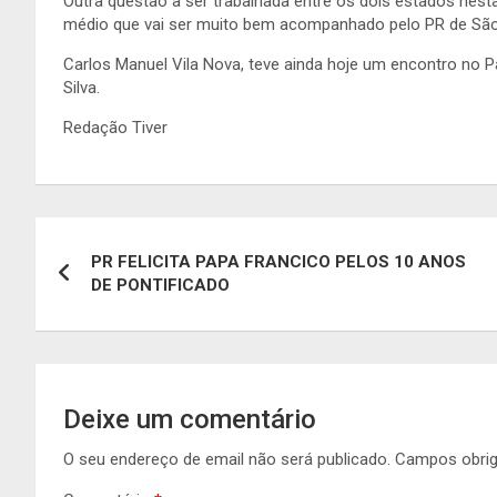
Outra questão a ser trabalhada entre os dois estados nest
médio que vai ser muito bem acompanhado pelo PR de São
Carlos Manuel Vila Nova, teve ainda hoje um encontro no P
Silva.
Redação Tiver
Navegação
PR FELICITA PAPA FRANCICO PELOS 10 ANOS
de
DE PONTIFICADO
artigos
Deixe um comentário
O seu endereço de email não será publicado.
Campos obri