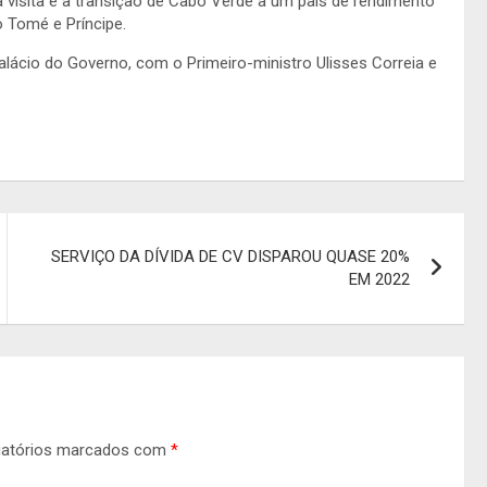
a visita é a transição de Cabo Verde a um país de rendimento
 Tomé e Príncipe.
alácio do Governo, com o Primeiro-ministro Ulisses Correia e
SERVIÇO DA DÍVIDA DE CV DISPAROU QUASE 20%
EM 2022
gatórios marcados com
*