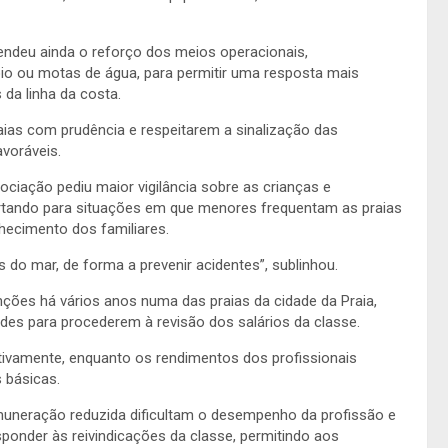
ndeu ainda o reforço dos meios operacionais,
o ou motas de água, para permitir uma resposta mais
da linha da costa.
aias com prudência e respeitarem a sinalização das
voráveis.
ciação pediu maior vigilância sobre as crianças e
lertando para situações em que menores frequentam as praias
cimento dos familiares.
s do mar, de forma a prevenir acidentes”, sublinhou.
ões há vários anos numa das praias da cidade da Praia,
es para procederem à revisão dos salários da classe.
tivamente, enquanto os rendimentos dos profissionais
 básicas.
emuneração reduzida dificultam o desempenho da profissão e
ponder às reivindicações da classe, permitindo aos