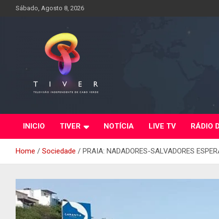
Skip
Sábado, Agosto 8, 2026
to
content
INICIO
TIVER
NOTÍCIA
LIVE TV
RÁDIO 
Home
Sociedade
PRAIA: NADADORES-SALVADORES ESPE