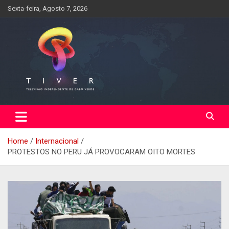
Skip
Sexta-feira, Agosto 7, 2026
to
content
Home
Internacional
PROTESTOS NO PERU JÁ PROVOCARAM OITO MORTES