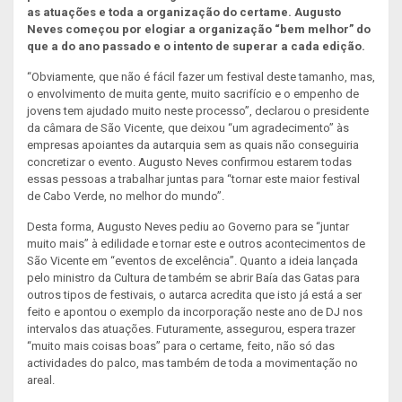
as atuações e toda a organização do certame. Augusto
Neves começou por elogiar a organização “bem melhor” do
que a do ano passado e o intento de superar a cada edição.
“Obviamente, que não é fácil fazer um festival deste tamanho, mas,
o envolvimento de muita gente, muito sacrifício e o empenho de
jovens tem ajudado muito neste processo”, declarou o presidente
da câmara de São Vicente, que deixou “um agradecimento” às
empresas apoiantes da autarquia sem as quais não conseguiria
concretizar o evento. Augusto Neves confirmou estarem todas
essas pessoas a trabalhar juntas para “tornar este maior festival
de Cabo Verde, no melhor do mundo”.
Desta forma, Augusto Neves pediu ao Governo para se “juntar
muito mais” à edilidade e tornar este e outros acontecimentos de
São Vicente em “eventos de excelência”. Quanto a ideia lançada
pelo ministro da Cultura de também se abrir Baía das Gatas para
outros tipos de festivais, o autarca acredita que isto já está a ser
feito e apontou o exemplo da incorporação neste ano de DJ nos
intervalos das atuações. Futuramente, assegurou, espera trazer
“muito mais coisas boas” para o certame, feito, não só das
actividades do palco, mas também de toda a movimentação no
areal.