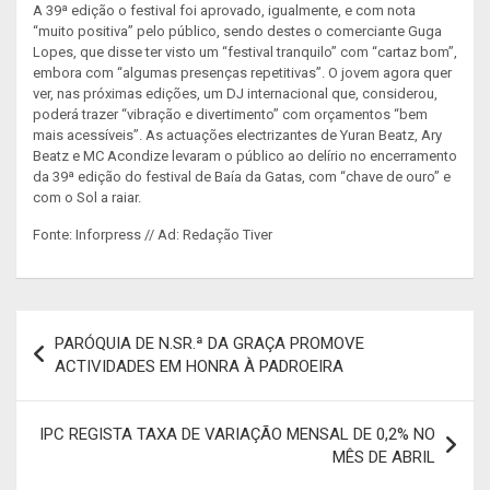
A 39ª edição o festival foi aprovado, igualmente, e com nota
“muito positiva” pelo público, sendo destes o comerciante Guga
Lopes, que disse ter visto um “festival tranquilo” com “cartaz bom”,
embora com “algumas presenças repetitivas”. O jovem agora quer
ver, nas próximas edições, um DJ internacional que, considerou,
poderá trazer “vibração e divertimento” com orçamentos “bem
mais acessíveis”. As actuações electrizantes de Yuran Beatz, Ary
Beatz e MC Acondize levaram o público ao delírio no encerramento
da 39ª edição do festival de Baía da Gatas, com “chave de ouro” e
com o Sol a raiar.
Fonte: Inforpress // Ad: Redação Tiver
Navegação
PARÓQUIA DE N.SR.ª DA GRAÇA PROMOVE
de
ACTIVIDADES EM HONRA À PADROEIRA
artigos
IPC REGISTA TAXA DE VARIAÇÃO MENSAL DE 0,2% NO
MÊS DE ABRIL