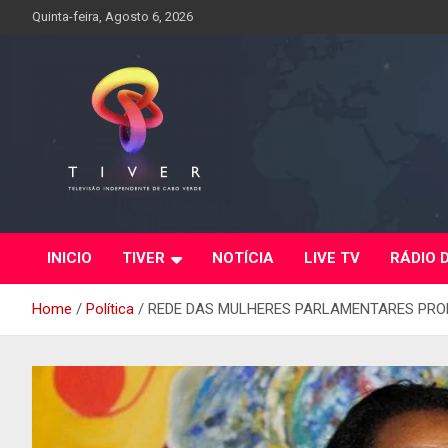
Skip
Quinta-feira, Agosto 6, 2026
to
content
INICIO
TIVER
NOTÍCIA
LIVE TV
RÁDIO 
Home
Política
REDE DAS MULHERES PARLAMENTARES PROM