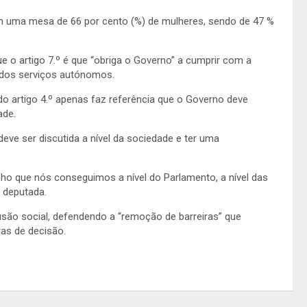
om uma mesa de 66 por cento (%) de mulheres, sendo de 47 %
ue o artigo 7.º é que “obriga o Governo” a cumprir com a
 e dos serviços autónomos.
 artigo 4.º apenas faz referência que o Governo deve
ade.
ve ser discutida a nível da sociedade e ter uma
anho que nós conseguimos a nível do Parlamento, a nível das
a deputada.
lusão social, defendendo a “remoção de barreiras” que
as de decisão.