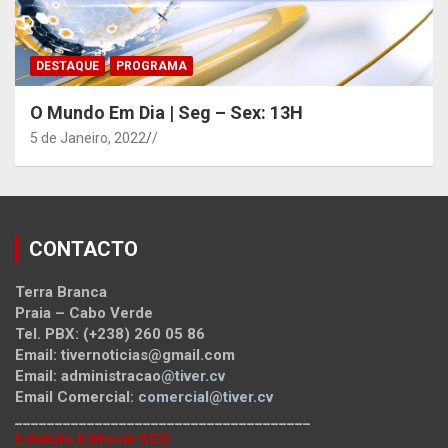
DESTAQUE
PROGRAMA
O Mundo Em Dia | Seg – Sex: 13H
5 de Janeiro, 2022
/
CONTACTO
Terra Branca
Praia – Cabo Verde
Tel. PBX: (+238) 260 05 86
Email: tivernoticias@gmail.com
Email: administracao
@tiver.cv
Email Comercial:
comercial@tiver.cv
_____________________________________
Estatuto Editorial SCD