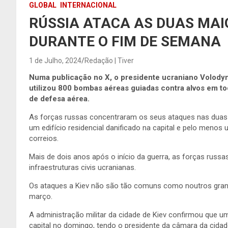
GLOBAL
INTERNACIONAL
RÚSSIA ATACA AS DUAS MAI
DURANTE O FIM DE SEMANA
1 de Julho, 2024
Redação | Tiver
Numa publicação no X, o presidente ucraniano Volodym
utilizou 800 bombas aéreas guiadas contra alvos em to
de defesa aérea.
As forças russas concentraram os seus ataques nas duas 
um edifício residencial danificado na capital e pelo meno
correios.
Mais de dois anos após o início da guerra, as forças russ
infraestruturas civis ucranianas.
Os ataques a Kiev não são tão comuns como noutros gran
março.
A administração militar da cidade de Kiev confirmou que um
capital no domingo, tendo o presidente da câmara da cidade