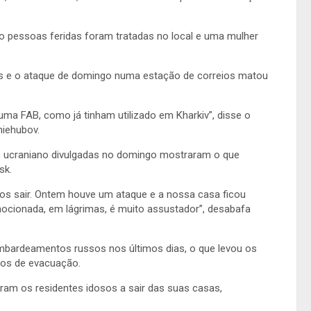
o pessoas feridas foram tratadas no local e uma mulher
res e o ataque de domingo numa estação de correios matou
a FAB, como já tinham utilizado em Kharkiv”, disse o
niehubov.
ito ucraniano divulgadas no domingo mostraram o que
sk.
mos sair. Ontem houve um ataque e a nossa casa ficou
ocionada, em lágrimas, é muito assustador”, desabafa
ombardeamentos russos nos últimos dias, o que levou os
ços de evacuação.
aram os residentes idosos a sair das suas casas,