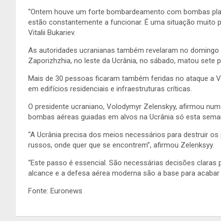
“Ontem houve um forte bombardeamento com bombas planas, 
estão constantemente a funcionar. É uma situação muito pe
Vitalii Bukariev.
As autoridades ucranianas também revelaram no domingo 
Zaporizhzhia, no leste da Ucrânia, no sábado, matou sete p
Mais de 30 pessoas ficaram também feridas no ataque a V
em edifícios residenciais e infraestruturas críticas.
O presidente ucraniano, Volodymyr Zelenskyy, afirmou numa
bombas aéreas guiadas em alvos na Ucrânia só esta sema
“A Ucrânia precisa dos meios necessários para destruir o
russos, onde quer que se encontrem”, afirmou Zelenksyy.
“Este passo é essencial. São necessárias decisões claras 
alcance e a defesa aérea moderna são a base para acabar c
Fonte: Euronews