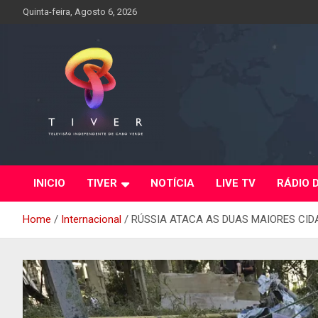
Skip
Quinta-feira, Agosto 6, 2026
to
content
INICIO
TIVER
NOTÍCIA
LIVE TV
RÁDIO 
Home
Internacional
RÚSSIA ATACA AS DUAS MAIORES CID