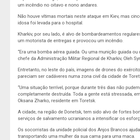
um incêndio no oitavo e nono andares.
Não houve vítimas mortais neste ataque em Kiev, mas cinc
idosa foi levada para o hospital.
Kharkiv, por seu lado, é alvo de bombardeamentos regula
um motorista de entregas e provocou um incêndio.
“Era uma bomba aérea guiada. Ou uma munição guiada ou um
chefe da Administração Militar Regional de Kharkiv, Oleh Sy
Entretanto, no leste do país, imagens de drones do exérc
pareciam ser cadáveres numa zona civil da cidade de Toret
“Uma situação terrível, porque durante três dias não pude
completamente destruída. Toda a gente está stressada, em
Oksana Zharko, residente em Toretsk.
A cidade, na região de Donetsk, tem sido alvo de fortes b
serviços de salvamento ucranianos a intensificar os esfor
Os socorristas da unidade policial dos Anjos Brancos ajud
transportando uma mulher da sua cama para uma maca.