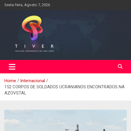
Skip
Sexta-feira, Agosto 7, 2026
to
content
Home
Internacional
152 CORPOS DE SOLDADOS UCRANIANOS ENCONTRADOS NA
AZOVSTAL