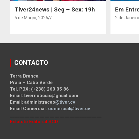
Tiver24news | Seg – Sex: 19h
Em Entre
5 de Março, 2026
/
2 de Janeiro
CONTACTO
Terra Branca
Praia – Cabo Verde
Tel. PBX: (+238) 260 05 86
Email: tivernoticias@gmail.com
Email: administracao
@tiver.cv
Email Comercial:
comercial@tiver.cv
_____________________________________
Estatuto Editorial SCD