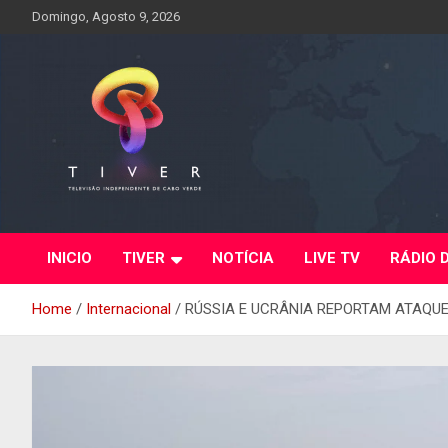
Skip
Domingo, Agosto 9, 2026
to
content
INICIO
TIVER
NOTÍCIA
LIVE TV
RÁDIO 
Home
Internacional
RÚSSIA E UCRÂNIA REPORTAM ATAQU