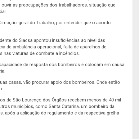
 ouvir as preocupações dos trabalhadores, situação que
ial.
Direcção-geral do Trabalho, por entender que o acordo
idente do Siacsa apontou insuficiências ao nível das
cia de ambulância operacional, falta de aparelhos de
s nas viaturas de combate a incêndios.
 capacidade de resposta dos bombeiros e colocam em causa
ia.
suas casas, vão procurar apoio dos bombeiros. Onde estão
u.
iros de São Lourenço dos Órgãos recebem menos de 40 mil
utros municípios, como Santa Catarina, um bombeiro da
os, após a aplicação do regulamento e da respectiva grelha