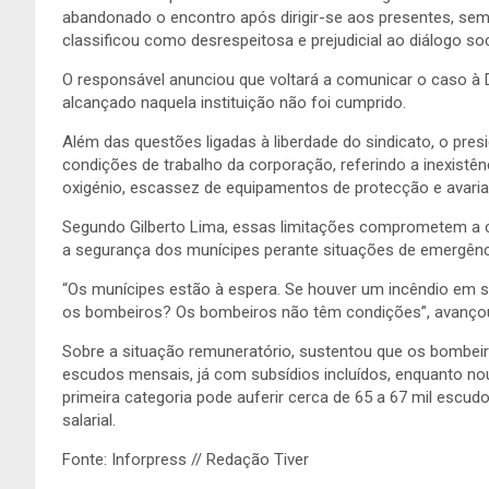
abandonado o encontro após dirigir-se aos presentes, sem
classificou como desrespeitosa e prejudicial ao diálogo soc
O responsável anunciou que voltará a comunicar o caso à 
alcançado naquela instituição não foi cumprido.
Além das questões ligadas à liberdade do sindicato, o pres
condições de trabalho da corporação, referindo a inexistên
oxigénio, escassez de equipamentos de protecção e avaria
Segundo Gilberto Lima, essas limitações comprometem a
a segurança dos munícipes perante situações de emergênc
“Os munícipes estão à espera. Se houver um incêndio em 
os bombeiros? Os bombeiros não têm condições”, avanço
Sobre a situação remuneratório, sustentou que os bombe
escudos mensais, já com subsídios incluídos, enquanto no
primeira categoria pode auferir cerca de 65 a 67 mil escud
salarial.
Fonte: Inforpress // Redação Tiver