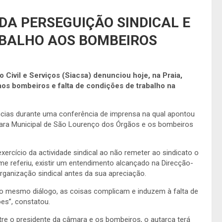
DA PERSEGUIÇÃO SINDICAL E
ABALHO AOS BOMBEIROS
 Civil e Serviços (Siacsa) denunciou hoje, na Praia,
aos bombeiros e falta de condições de trabalho na
úncias durante uma conferência de imprensa na qual apontou
âmara Municipal de São Lourenço dos Órgãos e os bombeiros
exercício da actividade sindical ao não remeter ao sindicato o
e referiu, existir um entendimento alcançado na Direcção-
rganização sindical antes da sua apreciação.
 ao mesmo diálogo, as coisas complicam e induzem à falta de
ões”, constatou.
tre o presidente da câmara e os bombeiros, o autarca terá