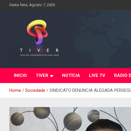
Skip
Sexta-feira, Agosto 7, 2026
to
content
INICIO
TIVER
NOTÍCIA
LIVE TV
RÁDIO 
Home
Sociedade
SINDICATO DENUNCIA ALEGADA PERSEGU