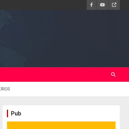
EIROS
Pub