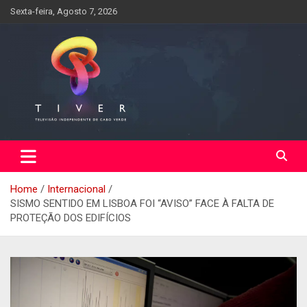
Skip
Sexta-feira, Agosto 7, 2026
to
content
Home
Internacional
SISMO SENTIDO EM LISBOA FOI “AVISO” FACE À FALTA DE
PROTEÇÃO DOS EDIFÍCIOS