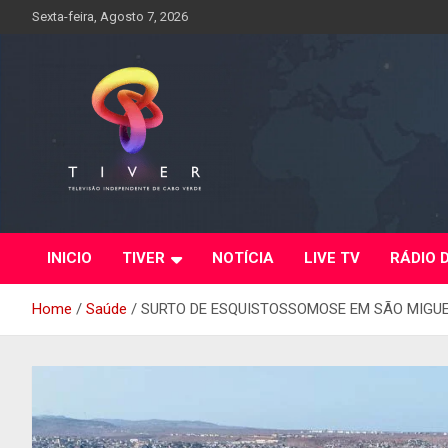
Skip
Sexta-feira, Agosto 7, 2026
to
content
INICIO
TIVER
NOTÍCIA
LIVE TV
RÁDIO 
Home
Saúde
SURTO DE ESQUISTOSSOMOSE EM SÃO MIGUE