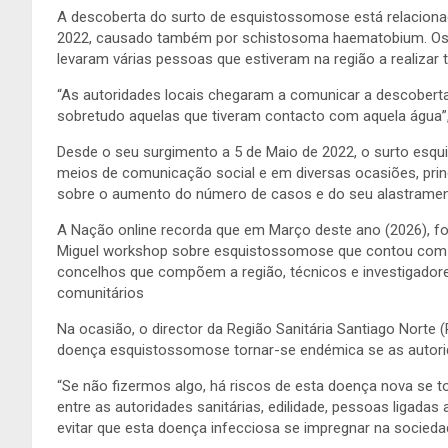
A descoberta do surto de esquistossomose está relaciona
2022, causado também por schistosoma haematobium. Os pr
levaram várias pessoas que estiveram na região a realizar
“As autoridades locais chegaram a comunicar a descobert
sobretudo aquelas que tiveram contacto com aquela água”,
Desde o seu surgimento a 5 de Maio de 2022, o surto es
meios de comunicação social e em diversas ocasiões, prin
sobre o aumento do número de casos e do seu alastrament
A Nação online recorda que em Março deste ano (2026), fo
Miguel workshop sobre esquistossomose que contou com pa
concelhos que compõem a região, técnicos e investigadores
comunitários
Na ocasião, o director da Região Sanitária Santiago Norte 
doença esquistossomose tornar-se endémica se as autor
“Se não fizermos algo, há riscos de esta doença nova se t
entre as autoridades sanitárias, edilidade, pessoas ligada
evitar que esta doença infecciosa se impregnar na socieda