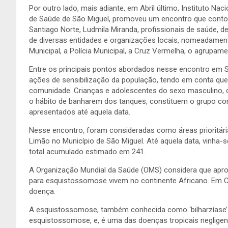
Por outro lado, mais adiante, em Abril último, Instituto Na
de Saúde de São Miguel, promoveu um encontro que contou
Santiago Norte, Ludmila Miranda, profissionais de saúde, 
de diversas entidades e organizações locais, nomeadament
Municipal, a Polícia Municipal, a Cruz Vermelha, o agrupame
Entre os principais pontos abordados nesse encontro em S
ações de sensibilização da população, tendo em conta que 
comunidade. Crianças e adolescentes do sexo masculino, 
o hábito de banharem dos tanques, constituem o grupo co
apresentados até aquela data.
Nesse encontro, foram consideradas como áreas prioritári
Limão no Município de São Miguel. Até aquela data, vinh
total acumulado estimado em 241.
A Organização Mundial da Saúde (OMS) considera que ap
para esquistossomose vivem no continente Africano. Em Ca
doença.
A esquistossomose, também conhecida como ‘bilharzíase’
esquistossomose, e, é uma das doenças tropicais neglig