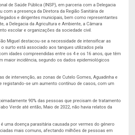
cional de Saúde Pública (INSP), em parceria com a Delegacia
 com a presença da Diretora da Região Sanitária de
delegados e dirigentes municipais, bem como representantes
e, a Delegacia da Agricultura e Ambiente, a Câmara
nto escolar e organizações da sociedade civil.
ão Miguel destacou-se a necessidade de intensificar as
o surto está associado aos tanques utilizados pela
com idades compreendidas entre os 4 e os 16 anos, que têm
m maior incidência, segundo os dados epidemiológicos
as de intervenção, as zonas de Cutelo Gomes, Aguadinha e
a-se registando-se um aumento contínuo de casos, com um
roximadamente 90% das pessoas que precisam de tratamento
bo Verde até então, Maio de 2022, não havia relatos da
 é uma doença parasitária causada por vermes do género
enciadas mais comuns, afectando milhões de pessoas em