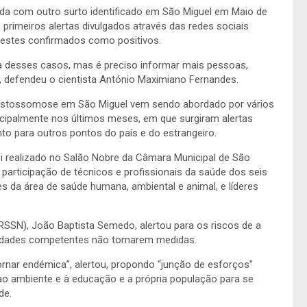
da com outro surto identificado em São Miguel em Maio de
imeiros alertas divulgados através das redes sociais
 testes confirmados como positivos.
a desses casos, mas é preciso informar mais pessoas,
 defendeu o cientista António Maximiano Fernandes.
quistossomose em São Miguel vem sendo abordado por vários
cipalmente nos últimos meses, em que surgiram alertas
o para outros pontos do país e do estrangeiro.
i realizado no Salão Nobre da Câmara Municipal de São
rticipação de técnicos e profissionais da saúde dos seis
 da área de saúde humana, ambiental e animal, e líderes
(RSSN), João Baptista Semedo, alertou para os riscos de a
idades competentes não tomarem medidas.
ornar endémica”, alertou, propondo “junção de esforços”
s ao ambiente e à educação e a própria população para se
de.