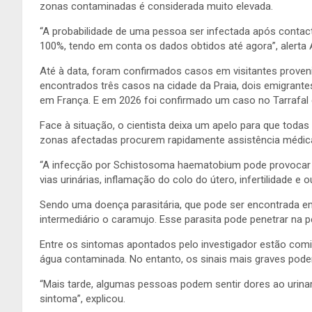
zonas contaminadas é considerada muito elevada.
“A probabilidade de uma pessoa ser infectada após cont
100%, tendo em conta os dados obtidos até agora”, alerta
Até à data, foram confirmados casos em visitantes proven
encontrados três casos na cidade da Praia, dois emigrant
em França. E em 2026 foi confirmado um caso no Tarrafal e
Face à situação, o cientista deixa um apelo para que tod
zonas afectadas procurem rapidamente assistência médi
“A infecção por Schistosoma haematobium pode provocar c
vias urinárias, inflamação do colo do útero, infertilidade e
Sendo uma doença parasitária, que pode ser encontrada e
intermediário o caramujo. Esse parasita pode penetrar na 
Entre os sintomas apontados pelo investigador estão comi
água contaminada. No entanto, os sinais mais graves pod
“Mais tarde, algumas pessoas podem sentir dores ao uri
sintoma”, explicou.