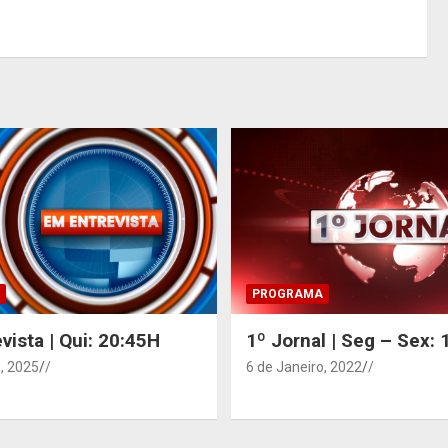
PROGRAMA
vista | Qui: 20:45H
1º Jornal | Seg – Sex:
, 2025
/
6 de Janeiro, 2022
/