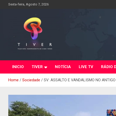
Skip
Sexta-feira, Agosto 7, 2026
to
content
INICIO
TIVER
NOTÍCIA
LIVE TV
RÁDIO 
Home
Sociedade
SV: ASSALTO E VANDALISMO NO ANTIGO