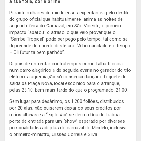
a sua folia, cor e brilho.
Perante milhares de mindelenses expectantes pelo desfile
do grupo oficial que habitualmente anima as noites de
segunda-feira do Carnaval, em São Vicente, o primeiro
impacto “abafou” o atraso, o que veio provar que o
`Samba Tropical´ pode ser pego pelo tempo, tal como se
depreende do enredo deste ano “A humanidade e o tempo
– Oli futur ta bem panhób”.
Depois de enfrentar contratempos como falha técnica
num carro alegórico e de seguida avaria no gerador do trio
elétrico, a agremiação só conseguiu lançar o foguete de
saída da Praça Nova, local escolhido para o arranque,
pelas 23:10, bem mais tarde do que o programado, 21:00.
Sem lugar para desânimo, os 1.200 foliões, distribuídos
por 20 alas, não quiserem deixar os seus créditos por
mãos alheias e a “explosão” se deu na Rua de Lisboa,
porta de entrada para um “show” esperado por diversas
personalidades adeptas do carnaval do Mindelo, inclusive
o primeiro-ministro, Ulisses Correia e Silva.