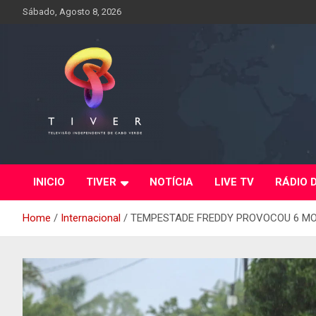
Skip
Sábado, Agosto 8, 2026
to
content
INICIO
TIVER
NOTÍCIA
LIVE TV
RÁDIO 
Home
Internacional
TEMPESTADE FREDDY PROVOCOU 6 M