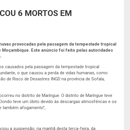
COU 6 MORTOS EM
huvas provocadas pela passagem da tempestade tropical
 Moçambique. Este anúncio foi feito pelas autoridades
.
gos causados pela passagem da tempestade tropical
bundante, o que causou a perda de vidas humanas, como
ão de Risco de Desastres INGD na província de Sofala,
ocorreu no distrito de Maríngue. O distrito de Maríngue teve
 Dondo teve um óbito devido às descargas atmosféricas e os
a e também afogamento”,
ciou a suspensão, na manhã desta terça-feira, da