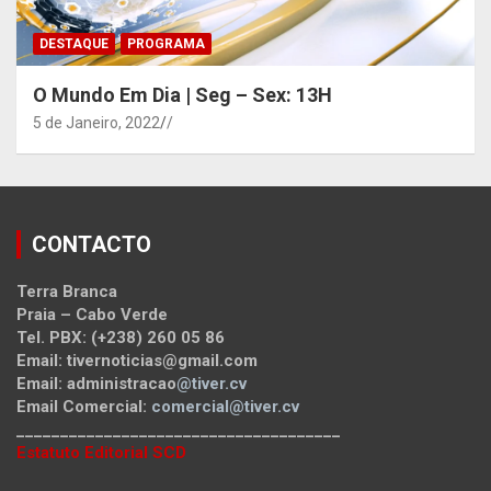
DESTAQUE
PROGRAMA
O Mundo Em Dia | Seg – Sex: 13H
5 de Janeiro, 2022
/
CONTACTO
Terra Branca
Praia – Cabo Verde
Tel. PBX: (+238) 260 05 86
Email: tivernoticias@gmail.com
Email: administracao
@tiver.cv
Email Comercial:
comercial@tiver.cv
_____________________________________
Estatuto Editorial SCD