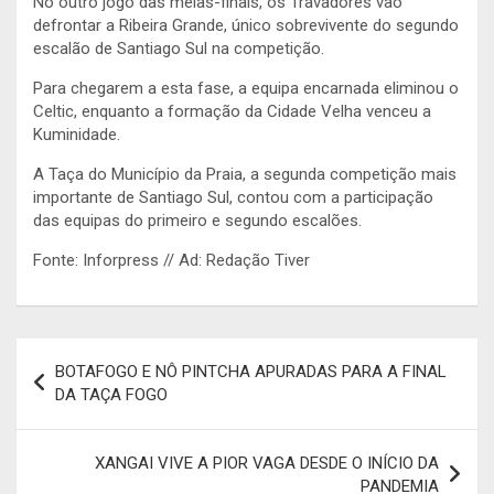
No outro jogo das meias-finais, os Travadores vão
defrontar a Ribeira Grande, único sobrevivente do segundo
escalão de Santiago Sul na competição.
Para chegarem a esta fase, a equipa encarnada eliminou o
Celtic, enquanto a formação da Cidade Velha venceu a
Kuminidade.
A Taça do Município da Praia, a segunda competição mais
importante de Santiago Sul, contou com a participação
das equipas do primeiro e segundo escalões.
Fonte: Inforpress // Ad: Redação Tiver
Navegação
BOTAFOGO E NÔ PINTCHA APURADAS PARA A FINAL
de
DA TAÇA FOGO
artigos
XANGAI VIVE A PIOR VAGA DESDE O INÍCIO DA
PANDEMIA