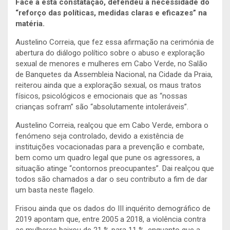
Face a esta constatação, defendeu a necessidade do
“reforço das políticas, medidas claras e eficazes” na
matéria.
Austelino Correia, que fez essa afirmação na cerimónia de
abertura do diálogo político sobre o abuso e exploração
sexual de menores e mulheres em Cabo Verde, no Salão
de Banquetes da Assembleia Nacional, na Cidade da Praia,
reiterou ainda que a exploração sexual, os maus tratos
físicos, psicológicos e emocionais que as “nossas
crianças sofram” são “absolutamente intoleráveis”.
Austelino Correia, realçou que em Cabo Verde, embora o
fenómeno seja controlado, devido a existência de
instituições vocacionadas para a prevenção e combate,
bem como um quadro legal que pune os agressores, a
situação atinge “contornos preocupantes”. Dai realçou que
todos são chamados a dar o seu contributo a fim de dar
um basta neste flagelo.
Frisou ainda que os dados do III inquérito demográfico de
2019 apontam que, entre 2005 a 2018, a violência contra
as mulheres baixou de 21 % para 11 %, enquanto que a