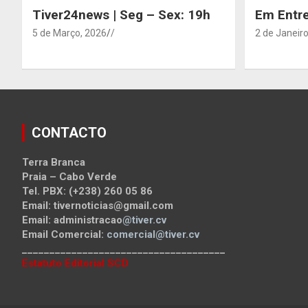
Tiver24news | Seg – Sex: 19h
Em Entre
5 de Março, 2026
/
2 de Janeiro
CONTACTO
Terra Branca
Praia – Cabo Verde
Tel. PBX: (+238) 260 05 86
Email: tivernoticias@gmail.com
Email: administracao
@tiver.cv
Email Comercial:
comercial@tiver.cv
_____________________________________
Estatuto Editorial SCD